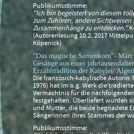
Publikumsstimme:
"Ich bin begeistert von diesem toll
zum Zuhören, andere Sichtweisen
Zusammenhänge zu entdecken."
Ke
(Autorenlesung 10.2. 2017 Mittelp
Köpenick)
"Das magische Samenkorn"- Märc
Gesänge aus einer jahrtausendalt
Erzähltradition der Kabylei/ Alger
Die französich-kabylische Autorin
1976) hat im o.g. Werk die tradiert
Vermächtnis für die nachfolgende
festgehalten. Überliefert wurden s
und Mutter, die beide begnadete E
Sängerinnen ihres Stammes der w
Publikumsstimme: