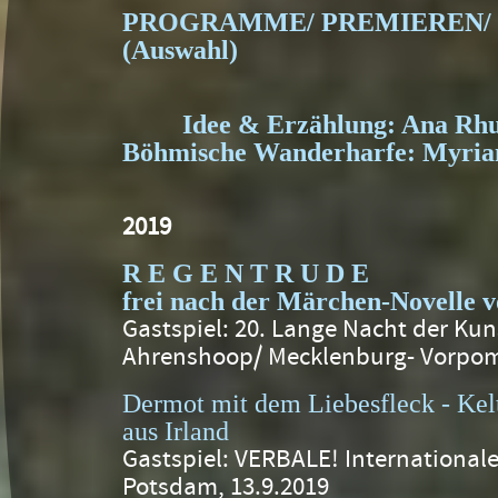
PROGRAMME/ PREMIEREN/
(Auswahl)
Idee & Erzählung: Ana Rhu
Böhmische Wanderharfe: Myri
2019
R E G E N T R U D E
frei nach der Märchen-Novelle 
Gastspiel: 20. Lange Nacht der Ku
Ahrenshoop/ Mecklenburg- Vorpom
Dermot mit dem Liebesfleck - Ke
aus Irland
Gastspiel: VERBALE! Internationale
Potsdam, 13.9.2019