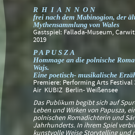
R H I A N N O N
frei nach dem Mabinogion, der äl
Mythensammlung von Wales
Gastspiel: Fallada-Museum, Carwit
2019
P A P U S Z A
H
ommage an die polnische Rom
Wajs.
Eine poetisch- musikalische Erz
Premiere: Performing Arts Festival 
Air KUBIZ Berlin- Weißensee
Das Publikum begibt sich auf Spu
Leben und Wirken von Papusza, e
polnischen Romadichterin und Sän
Jahrhunderts. In ihrem Spiel verb
kunstvolle Weise Storytelling und 