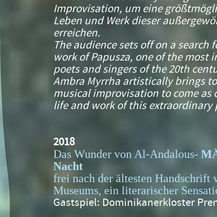
Improvisation, um eine größtmögl
Leben und Werk dieser außergewö
erreichen.
The audience sets off on a search fo
work of Papusza, one of the most 
poets and singers of the 20th cent
Ambra Myrrha artistically brings to
musical improvisation to come as c
life and work of this extraordinary 
2018
Das Wunder von Al-Andalous-
MÄ
Nacht
frei nach der ältesten Handschrif
Museums, ein literarischer Sensat
Gastspiel: Dominikanerkloster Pren