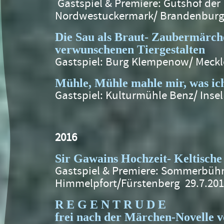
Gastspiel & Premiere: Gutshof de
Nordwestuckermark/ Brandenburg 
Die Sau als Braut- Zaubermärch
verwunschenen Tiergestalten
Gastspiel: Burg Klempenow/ Meckl
Mühle, Mühle mahle mir, was ic
Gastspiel: Kulturmühle Benz/ Inse
2016
Sir Gawains Hochzeit- Keltisch
Gastspiel & Premiere: Sommerbüh
Himmelpfort/Fürstenberg 29.7.20
R E G E N T R U D E
frei nach der Märchen-Novelle 